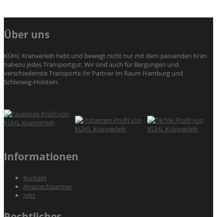
Über uns
KÜHL Kranverleih hebt und bewegt nicht nur mit dem passenden Kran
nahezu jedes Transportgut. Wir sind auch für Bergungen und
verschiedenste Transporte Ihr Partner im Raum Hamburg und
Schleswig-Holstein.
Informationen
Kontakt
Ansprechpartner
Jobs
Rechtliches