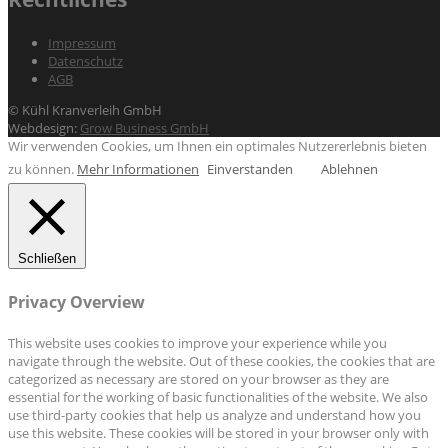
Impressum
Datenschutz
AGB
© Kühl Kranverleih GmbH
Webdesign:
Grow Business GmbH
Wir verwenden Cookies, um Ihnen ein optimales Nutzererlebnis bieten
zu können.
Mehr Informationen
Einverstanden
Ablehnen
Schließen
Privacy Overview
This website uses cookies to improve your experience while you
navigate through the website. Out of these cookies, the cookies that are
categorized as necessary are stored on your browser as they are
essential for the working of basic functionalities of the website. We also
use third-party cookies that help us analyze and understand how you
use this website. These cookies will be stored in your browser only with