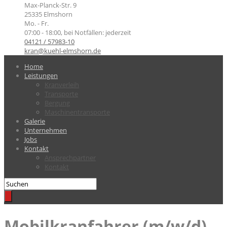
Max-Planck-Str. 9
25335 Elmshorn
Mo. - Fr.
07:00 - 18:00, bei Notfällen: jederzeit
04121 / 57983-10
kran@kuehl-elmshorn.de
Home
Leistungen
Kranverleih
Transporte
Bergung
Maschinentransporte
Galerie
Unternehmen
Jobs
Kontakt
Ansprechpartner
Kontakt
Mobilkranfahrer (m/w/d)